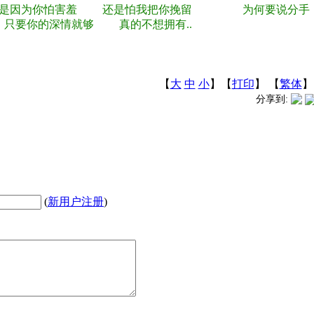
是因为你怕害羞 还是怕我把你挽留 为何要说分手 
你的深情就够 真的不想拥有..
【
大
中
小
】【
打印
】
【
繁体
】
分享到:
(
新用户注册
)