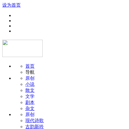
设为首页
首页
导航
原创
小说
散文
文学
剧本
杂文
原创
现代诗歌
古韵新吟