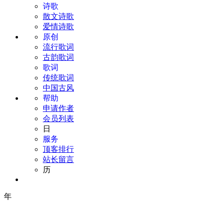
诗歌
散文诗歌
爱情诗歌
原创
流行歌词
古韵歌词
歌词
传统歌词
中国古风
帮助
申请作者
会员列表
日
服务
顶客排行
站长留言
历
年