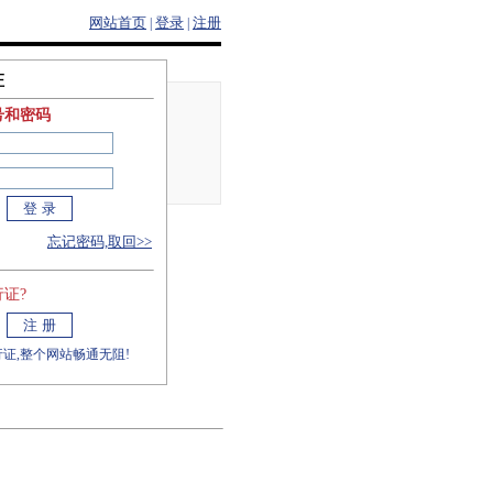
网站首页
登录
注册
|
|
证
号和密码
忘记密码,取回>>
证?
证,整个网站畅通无阻!