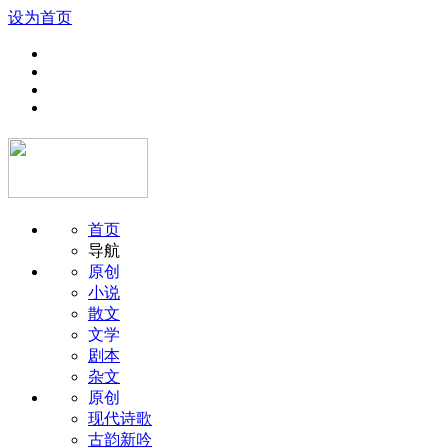
设为首页
首页
导航
原创
小说
散文
文学
剧本
杂文
原创
现代诗歌
古韵新吟