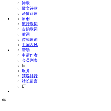
诗歌
散文诗歌
爱情诗歌
原创
流行歌词
古韵歌词
歌词
传统歌词
中国古风
帮助
申请作者
会员列表
日
服务
顶客排行
站长留言
历
年