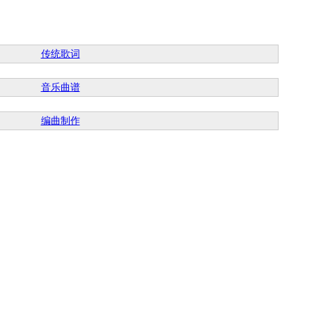
传统歌词
音乐曲谱
编曲制作