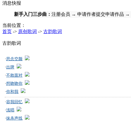
消息快报
新手入门三步曲：
注册会员
→
申请作者提交申请作品
→
当前位置：
首页
->
原创歌词
->
古韵歌词
古韵歌词
·
思念空颜
·
出牌
·
不敢面对
·
想吻吻你
·
你和我
·
容我回忆
·
浅唱
·
抹杀声线